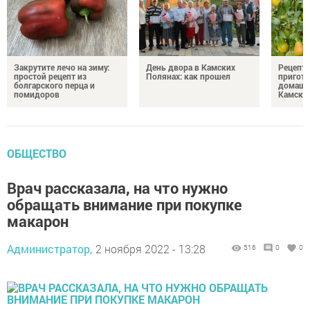
Закрутите лечо на зиму:
День двора в Камских
Рецепты
простой рецепт из
Полянах: как прошел
пригото
болгарского перца и
домашн
помидоров
Камски
ОБЩЕСТВО
Врач рассказала, на что нужно
обращать внимание при покупке
макарон
Администратор,
2 ноября 2022 - 13:28
516
0
0