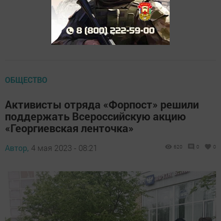
ОБЩЕСТВО
Активисты отряда «Форпост» решили
поддержать Всероссийскую акцию
«Георгиевская ленточка»
Автор,
4 мая 2023 - 08:21
620
0
0