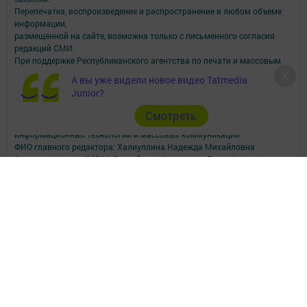
Перепечатка, воспроизведение и распространение в любом объеме
информации,
размещенной на сайте, возможна только с письменного согласия
редакций СМИ.
При поддержке Республиканского агентства по печати и массовым
коммуникациям.
А вы уже видели новое видео Tatmedia
Наименование СМИ: Посинформ
Junior?
№ свидетельства о регистрации СМИ, дата: ЭЛ № ФС 77 - 69869 от
29.05.2017
Cмотреть
выдано Федеральной службой по надзору в сфере связи,
информационных технологий и массовых коммуникаций
ФИО главного редактора: Халиуллина Надежда Михайловна
Адрес редакции: 423564, Российская Федерация, Республика
Татарстан, Нижнекамский район, пгт Камские Поляны, д. 1/18А,
помещение 102.
Телефон редакции: +7(8555) 33-60-60
Электронная почта редакции: posinform@yandex.ru
Для сообщений о фактах коррупции: posinform@yandex.ru
Учредитель СМИ: АО «ТАТМЕДИА»
Антикоррупционная политика
АО «ТАТМЕДИА» использует «cookie»
для персонализации сервисов и
удобства пользователей сайтом.
Использование «cookie» можно отменить в настройках браузера.
Политика конфиденциальности