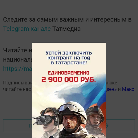
Следите за самым важным и интересным в
Telegram-канале
Татмедиа
Читайте новости Татарстана в
национальном мессенджере MАХ:
https://max.ru/tatmedia
Подписывайтесь на наш
Telegram-канал
, а также
читайте нас
Вконтакте
,
Одноклассниках
,
«Дзен»
и
Макс
Перейти на страницу новости