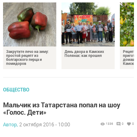
Закрутите лечо на зиму:
День двора в Камских
Рецепты
простой рецепт из
Полянах: как прошел
пригото
болгарского перца и
домашн
помидоров
Камски
ОБЩЕСТВО
Мальчик из Татарстана попал на шоу
«Голос. Дети»
Автор,
2 октября 2016 - 10:00
1336
0
0