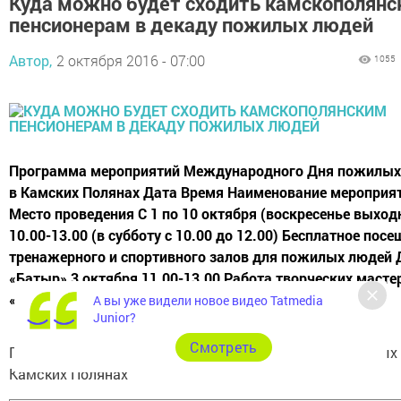
Куда можно будет сходить камскополян
пенсионерам в декаду пожилых людей
Автор,
2 октября 2016 - 07:00
1055
Программа мероприятий Международного Дня пожилых
в Камских Полянах Дата Время Наименование мероприя
Место проведения С 1 по 10 октября (воскресенье выход
10.00-13.00 (в субботу с 10.00 до 12.00) Бесплатное пос
тренажерного и спортивного залов для пожилых люде
«Батыр» 3 октября 11.00-13.00 Работа творческих масте
«Золотые секреты» Здание ЦТ...
А вы уже видели новое видео Tatmedia
Junior?
Cмотреть
Программа мероприятий Международного Дня пожилых 
Камских Полянах