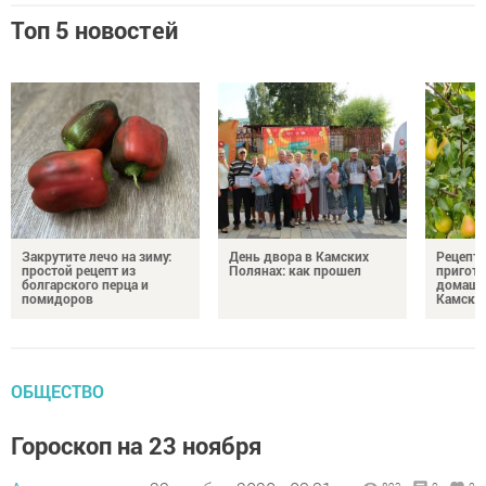
Топ 5 новостей
Закрутите лечо на зиму:
День двора в Камских
Рецепты
простой рецепт из
Полянах: как прошел
пригото
болгарского перца и
домашн
помидоров
Камски
ОБЩЕСТВО
Гороскоп на 23 ноября