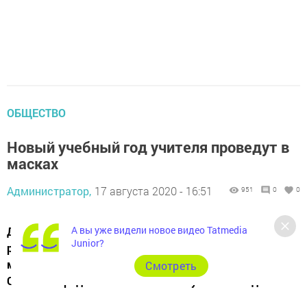
ОБЩЕСТВО
Новый учебный год учителя проведут в
масках
Администратор,
17 августа 2020 - 16:51
951
0
0
А вы уже видели новое видео Tatmedia
Для профилактики распространения коронавируса
Junior?
российские учителя должны будут вести уроки в
масках. Как сообщили в Минпросвещения РФ, носить
Cмотреть
СИЗы им придется в течение всего учебного года.