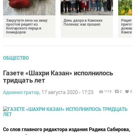
Закрутите лечо на зиму:
День двора в Камских
Рецепты
простой рецепт из
Полянах: как прошел
пригото
болгарского перца и
домашн
помидоров
Камски
ОБЩЕСТВО
Газете «Шахри Казан» исполнилось
тридцать лет
Администратор,
17 августа 2020 - 17:23
1115
0
0
Со слов главного редактора издания Радика Сабирова,