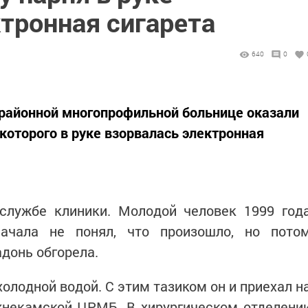
тронная сигарета
640
0
районной многопрофильной больнице оказали
которого в руке взорвалась электронная
службе клиники. Молодой человек 1999 год
начала не понял, что произошло, но пото
адонь обгорела.
холодной водой. С этим тазиком он и приехал н
жнекамской ЦРМБ. В хирургическом отделени