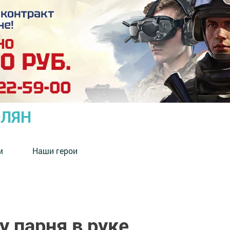
ОЛЯН
м
Наши герои
 парня в руке