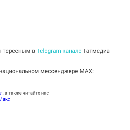
интересным в
Telegram-канале
Татмедиа
в национальном мессенджере MАХ:
ал
, а также читайте нас
Макс