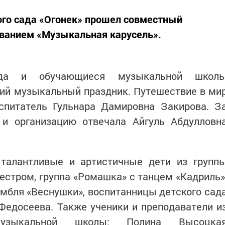
кого сада «Огонек» прошел совместный
ванием «Музыкальная карусель».
сада и обучающиеся музыкальной школ
щий музыкальный праздник. Путешествие в ми
питатель Гульнара Дамировна Закирова. З
и организацию отвечала Айгуль Абдулловн
талантливые и артистичные дети из групп
стром, группа «Ромашка» с танцем «Кадриль»
мбля «Веснушки», воспитанницы детского сад
Федосеева. Также ученики и преподаватели и
музыкальной школы: Полина Высоцка