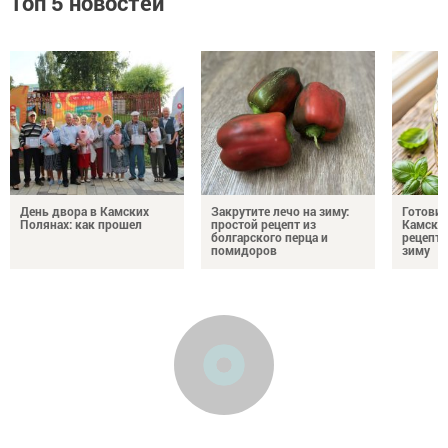
Топ 5 новостей
День двора в Камских
Закрутите лечо на зиму:
Готови
Полянах: как прошел
простой рецепт из
Камских
болгарского перца и
рецепты
помидоров
зиму