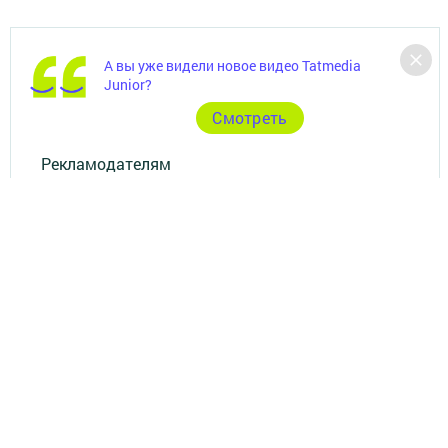
А вы уже видели новое видео Tatmedia
Главная
Junior?
Фотогалереи
Cмотреть
Рекламодателям
Документы
Разное
Телефон АО «ТАТМЕДИА»:
(843) 222 09 84