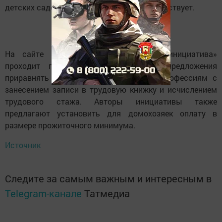
детских садов в тех регионах, где она существует.
На сайте «Российская общественная инициатива»
проходит голосование в поддержку предложения
приравнять домохозяек к остальным профессиям с
занесением записи в трудовую книжку и исчислением
трудового стажа. Авторы инициативы также
предлагают установить для домохозяек оплату в
размере прожиточного минимума.
Источник
Следите за самым важным и интересным в
Telegram-канале
Татмедиа