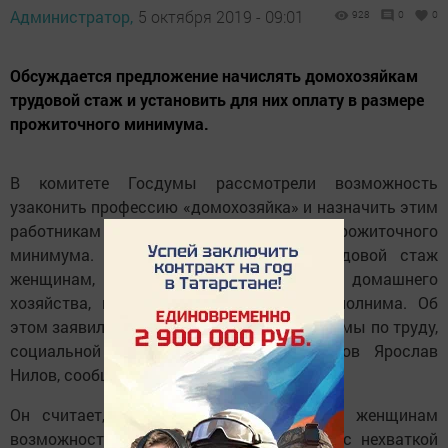
Администратор,
5 октября 2019 - 09:01
928
0
0
Обсуждается предложение начислять домохозяйкам
трудовой стаж и установить для них оплату в размере
прожиточного минимума.
В комитете Госдумы рассмотрели возможность
узаконить профессию «домохозяйка» и назначить этим
работникам выплаты в размере прожиточного
минимума. Предложение начислять трудовой стаж
женщинам, занимающимся ведением домашнего
хозяйства, привлекательна, но трудноисполнима. Об
этом заявил председатель Комитета Госдумы по труду,
социальной политике и делам ветеранов Ярослав
Нилов, сообщает агентство «Москва».
Он считает, будет целесообразнее дать женщинам
возможность работать, решив проблему с нехваткой