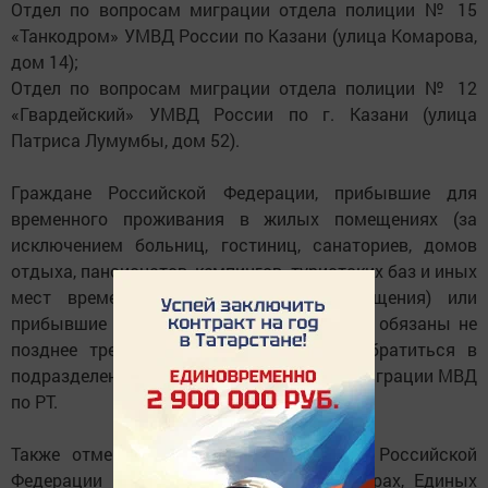
Отдел по вопросам миграции отдела полиции № 15
«Танкодром» УМВД России по Казани (улица Комарова,
дом 14);
Отдел по вопросам миграции отдела полиции № 12
«Гвардейский» УМВД России по г. Казани (улица
Патриса Лумумбы, дом 52).
Граждане Российской Федерации, прибывшие для
временного проживания в жилых помещениях (за
исключением больниц, гостиниц, санаториев, домов
отдыха, пансионатов, кемпингов, туристских баз и иных
мест временного пребывания и размещения) или
прибывшие для постоянного проживания, обязаны не
позднее трех дней со дня прибытия обратиться в
подразделения Управления по вопросам миграции МВД
по РТ.
Также отменяется регистрация граждан Российской
Федерации в многофункциональных центрах, Единых