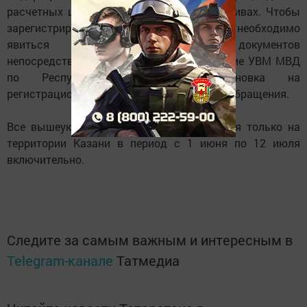
расчетных центрах и жилищных кооперативах. Чтобы
зарегистрироваться по месту жительства, необходимо
явиться с полным пакетом документов
непосредственно в районное подразделение УВМ МВД
по Республике Татарстан. Постановка на
регистрационный учет происходит в день обращения.
Все вышеуказанные ограничения вводятся только на
территории Казани в период с 1 июня по 12 июля
включительно.
Следите за самым важным и интересным в
Telegram-канале
Татмедиа