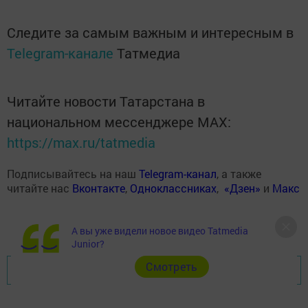
Следите за самым важным и интересным в
Telegram-канале
Татмедиа
Читайте новости Татарстана в
национальном мессенджере MАХ:
https://max.ru/tatmedia
Подписывайтесь на наш
Telegram-канал
, а также
читайте нас
Вконтакте
,
Одноклассниках
,
«Дзен»
и
Макс
А вы уже видели новое видео Tatmedia
Junior?
Cмотреть
Перейти на страницу новости