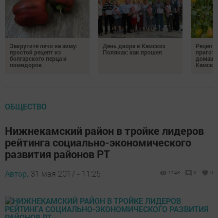
Закрутите лечо на зиму:
День двора в Камских
Рецепты
простой рецепт из
Полянах: как прошел
пригото
болгарского перца и
домашн
помидоров
Камски
ОБЩЕСТВО
Нижнекамский район в тройке лидеров
рейтинга социально-экономического
развития районов РТ
Автор,
31 мая 2017 - 11:25
1143
0
0