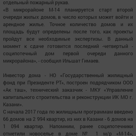
отдельный пожарный рукав.
«В микрорайоне М-14 планируется старт второй
очереди жилых домов, в число которых может войти и
арендное жилье. Точное количество домов и их
площадь будут определены после того, как проекты
пройдут все необходимые экспертизы. В данный
момент к сдаче готовится последний -четвертый -
соципотечный дом первой очереди данного
микрорайона», - сообщил Ильшат Гимаев.
Инвестор дома - НО «Государственный жилищный
фонд при Президенте РТ», построен подрядчиком ООО
«Ак таш», технический заказчик - МКУ «Управление
капитального строительства и реконструкции ИК МО г.
Казани».
С начала 2017 года по жилищным программам введено
66 домов на 2 994 квартир, из них в Казани - 6 домов на
1 094 квартир. Напомним, ранее соципотечники
отметили новоселье в доме № 1 м/р «М-14»,