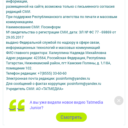
информации,
размещенной на сайте, возможна только с письменного согласия
редакций СМИ.
При поддержке Республиканского агентства по печати и массовым
коммуникациям.
Наименование СМИ: Посинформ
№ свидетельства о регистрации СМИ, дата: ЭЛ № ФС 77 - 69869 от
29.05.2017
выдано Федеральной службой по надзору в сфере связи,
информационных технологий и массовых коммуникаций
ФИО главного редактора: Халиуллина Надежда Михайловна
Адрес редакции: 423564, Российская Федерация, Республика
Татарстан, Нижнекамский район, пгт Камские Поляны, д. 1/18А,
помещение 102.
Телефон редакции: +7(8555) 33-60-60
Электронная почта редакции: posinform@yandex.ru
Для сообщений о фактах коррупции: posinform@yandex.ru
Учредитель СМИ: АО «ТАТМЕДИА»
Антикоррупционная политика
А вы уже видели новое видео Tatmedia
АО «ТАТМЕДИА» использует «cookie»
для персонализации сервисов и
Junior?
удобства пользователей сайтом.
Использование «cookie» можно отменить в настройках браузера.
Cмотреть
Политика конфиденциальности