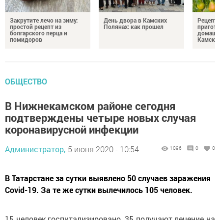
Закрутите лечо на зиму:
День двора в Камских
Рецепты
простой рецепт из
Полянах: как прошел
пригото
болгарского перца и
домашн
помидоров
Камски
ОБЩЕСТВО
В Нижнекамском районе сегодня
подтверждены четыре новых случая
коронавирусной инфекции
Администратор,
5 июня 2020 - 10:54
1096
0
0
В Татарстане за сутки выявлено 50 случаев заражения
Covid-19. За те же сутки вылечилось 105 человек.
15 человек госпитализировано, 35 получают лечение на