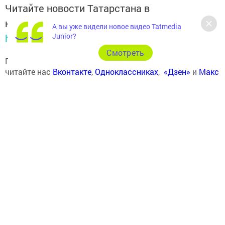
Читайте новости Татарстана в
национальном мессенджере MАХ:
А вы уже видели новое видео Tatmedia
Junior?
https://max.ru/tatmedia
Cмотреть
Подписывайтесь на наш
Telegram-канал
, а также
читайте нас
Вконтакте
,
Одноклассниках
,
«Дзен»
и
Макс
Перейти на страницу новости