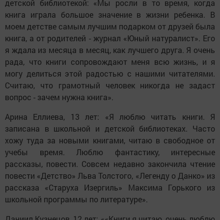
детской библиотекой: «Мы росли в то время, когда
книга играла большое значение в жизни ребенка. В
моем детстве самым лучшим подарком от друзей была
книга, а от родителей - журнал «Юный натуралист». Его
я ждала из месяца в месяц, как лучшего друга. Я очень
рада, что книги сопровождают меня всю жизнь, и я
могу делиться этой радостью с нашими читателями.
Считаю, что грамотный человек никогда не задаст
вопрос - зачем нужна книга».
Арина Еллиева, 13 лет: «Я люблю читать книги. Я
записана в школьной и детской библиотеках. Часто
хожу туда за новыми книгами, читаю в свободное от
учебы время. Люблю фантастику, интересные
рассказы, повести. Совсем недавно закончила чтение
повести «Детство» Льва Толстого, «Легенду о Данко» из
рассказа «Старуха Изергиль» Максима Горького из
школьной программы по литературе».
Даниил Кузнецов, 12 лет: ««Книги я читаю, очень люблю