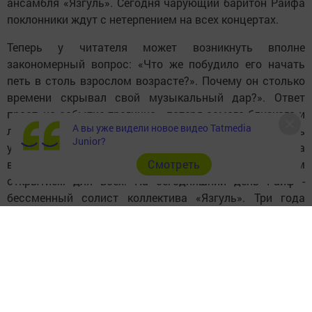
ансамбля «Язгуль». Сегодня чарующий баритон Раифа
поклонники ждут с нетерпением на всех концертах.
Теперь у читателя может возникнуть вполне
закономерный вопрос: «Что же побудило его начать
петь в столь взрослом возрасте?». Почему он столько
времени скрывал свой музыкальный дар?». Ответ
прост, но событие трагично - потеря самого близкого и
А вы уже видели новое видео Tatmedia
любимого человека - мамы. Невыносимую горечь
Junior?
утраты необходимо было как-то и кому-то излить, и она
Cмотреть
выплеснулась через песню, что стало настоящим
открытием для всех. На сегодняшний день Раиф -
бессменный солист коллектива «Язгуль». Три года
подряд, несмотря на работу (а работает он на
животноводческой ферме, где нет выходных и
праздничных дней) и погоду, спешит он своему
благодарному и преданному зрителю, чтобы
порадовать камполянцев своим талантом. Настоящий
самородок, талант из народа подбирает свой репертуар