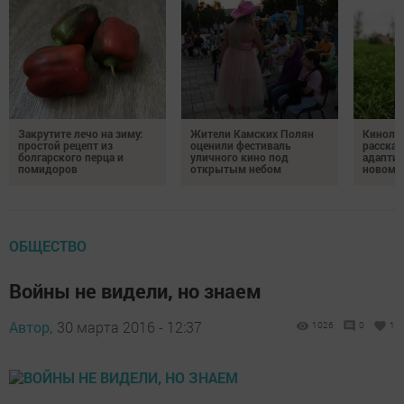
Закрутите лечо на зиму:
Жители Камских Полян
Кинолог
простой рецепт из
оценили фестиваль
рассказ
болгарского перца и
уличного кино под
адаптир
помидоров
открытым небом
новому
ОБЩЕСТВО
Войны не видели, но знаем
Автор,
30 марта 2016 - 12:37
1026
0
1