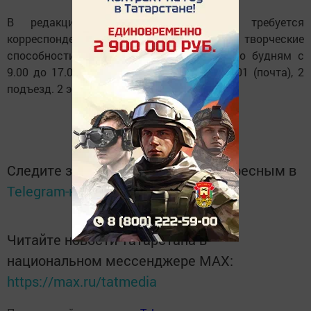
В редакцию газеты «ПОСИНФОРМ» требуется
корреспондент. Требования: грамотность, творческие
способности, обучаемость. Обращаться по будням с
9.00 до 17.00. (обед с 12.00 до 13.00, д.2/01 (почта), 2
подъезд. 2 этаж) к главному редактору.
Следите за самым важным и интересным в
Telegram-канале
Татмедиа
Читайте новости Татарстана в
национальном мессенджере MАХ:
https://max.ru/tatmedia