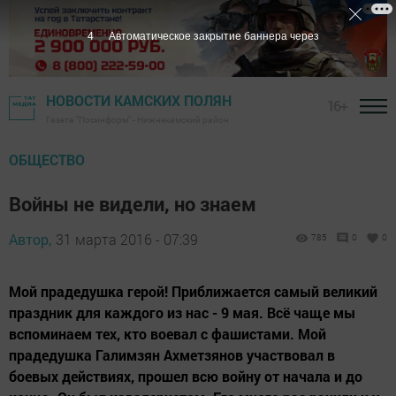
3
Автоматическое закрытие баннера через
НОВОСТИ КАМСКИХ ПОЛЯН
16+
Газета "Посинформ" - Нижнекамский район
ОБЩЕСТВО
Войны не видели, но знаем
Автор,
31 марта 2016 - 07:39
785
0
0
Мой прадедушка герой! Приближается самый великий
праздник для каждого из нас - 9 мая. Всё чаще мы
вспоминаем тех, кто воевал с фашистами. Мой
прадедушка Галимзян Ахметзянов участвовал в
боевых действиях, прошел всю войну от начала и до