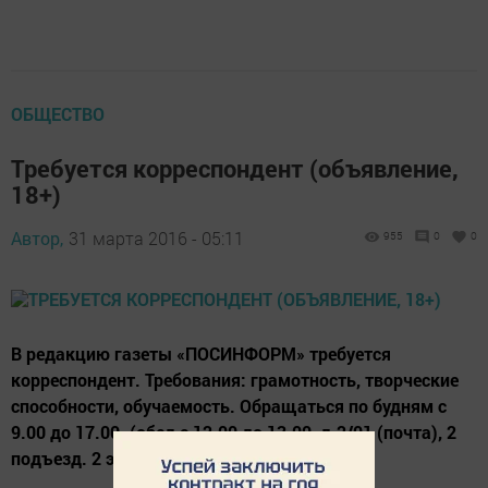
ОБЩЕСТВО
Требуется корреспондент (объявление,
18+)
Автор,
31 марта 2016 - 05:11
955
0
0
В редакцию газеты «ПОСИНФОРМ» требуется
корреспондент. Требования: грамотность, творческие
способности, обучаемость. Обращаться по будням с
9.00 до 17.00. (обед с 12.00 до 13.00, д.2/01 (почта), 2
подъезд. 2 этаж) к главному редактору.