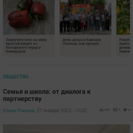
Закрутите лечо на зиму:
День двора в Камских
Рецепты
простой рецепт из
Полянах: как прошел
пригото
болгарского перца и
домашн
помидоров
Камски
ОБЩЕСТВО
Семья и школа: от диалога к
партнерству
Елена Ромина,
27 января 2023 - 10:02
990
0
0