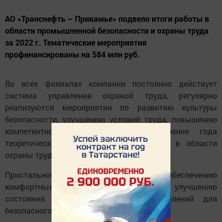
АО «Транснефть – Прикамье» подвело итоги работы в
области промышленной безопасности и охраны труда
за 2022 г. Тематические мероприятия
профинансированы на 584 млн руб.
Во всех филиалах компании постоянно действует
система управления охраной труда, регулярно
реализуются мероприятия по развитию культуры
безопасности, улучшению условий труда, повышению
компетентности специалистов. В течение года
теоретическое и практическое обучение в области
охраны труда прошли 1860 человек.
Пристальное внимание уделялось обеспечению
комфортных условий труда, контролю и улучшению
состояния оборудования и приспособлений для
безопасного производства работ.