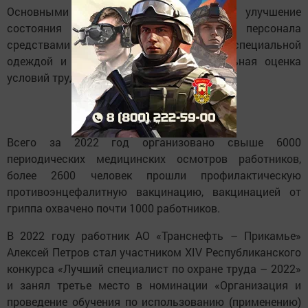
Основными задачами стали контроль и улучшение
состояния оборудования, обеспечение персонала
средствами индивидуальной защиты, специальной
одеждой и обувью. Проведена специальная оценка
условий труда для 465 рабочих мест.
Всего за 2022 год организовано свыше 6000
периодических медицинских осмотров работников,
более 2600 человек прошли профилактическую
противоэнцефалитную вакцинацию, вакцинацией от
гриппа охвачено почти 1000 работников.
В 2022 году работник АО «Транснефть – Прикамье»
Алексей Петров стал участником XIV Республиканского
конкурса «Лучший специалист по охране труда – 2022»
и занял третье место в номинации «Организация и
проведение обучения по использованию (применению)