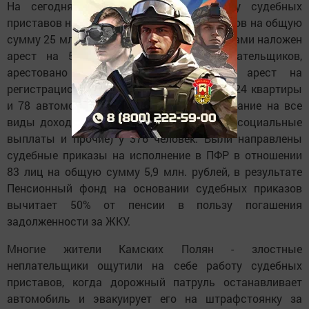
На сегодняшний день в исполнении у судебных
приставов находятся 324 судебных приказов на общую
сумму 25 млн. рублей. Судебными приставами наложен
арест на 558 банковских счетов неплательщиков,
арестовано 30 автомобилей, наложен арест на
регистрационные действия в отношении 324 квартиры
и 78 автомобилей. Также наложено взыскание на все
виды доходов (заработная плата, пенсии, социальные
выплаты и прочие) у 376 человек. Были направлены
судебные приказы на исполнение в ПФР в отношении
83 лиц на общую сумму 5,9 млн. рублей, в результате
Пенсионный фонд на основании судебных приказов
вычитает 50% от пенсии в пользу погашения
задолженности за ЖКУ.
Многие жители Камских Полян - злостные
неплательщики ощутили на себе работу судебных
приставов, когда дорожный патруль останавливает
автомобиль и эвакуирует его на штрафстоянку за