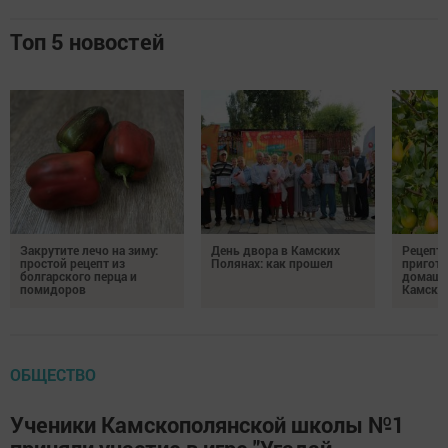
Топ 5 новостей
Закрутите лечо на зиму:
День двора в Камских
Рецепты
простой рецепт из
Полянах: как прошел
пригото
болгарского перца и
домашн
помидоров
Камски
ОБЩЕСТВО
Ученики Камскополянской школы №1