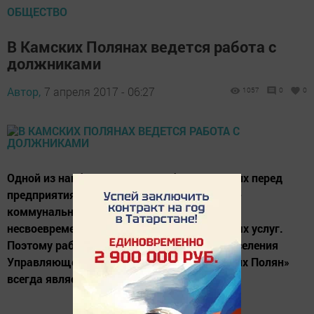
ОБЩЕСТВО
В Камских Полянах ведется работа с
должниками
Автор,
7 апреля 2017 - 06:27
1057
0
0
Одной из наиболее острых проблем, стоящих перед
предприятиями, оказывающими жилищно-
коммунальные услуги населению является
несвоевременная оплата населением данных услуг.
Поэтому работа по возмещению долгов населения
Управляющей компанией «Мой дом Камских Полян»
всегда является актуальной.