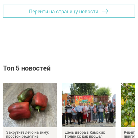
Перейти на страницу новости
Топ 5 новостей
Закрутите лечо на зиму:
День двора в Камских
Рецепты
простой рецепт из
Полянах: как прошел
пригото