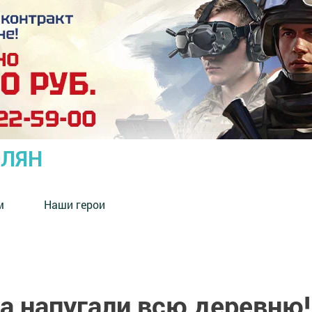
ОЛЯН
м
Наши герои
а напугали всю деревню!