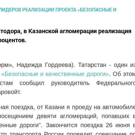
тодора, в Казанской агломерации реализация
роцентов.
орм», Надежда Гордеева). Татарстан - один и
 «Безопасные и качественные дороги»
. Об это
стам сообщил руководитель Федеральног
ровойт.
чая поездка, от Казани я проеду на автомобил
осещением девяти агломераций, попавших 
енные дороги". Закончится поездка 26 июня 
тр транспорта России проведет совещание п