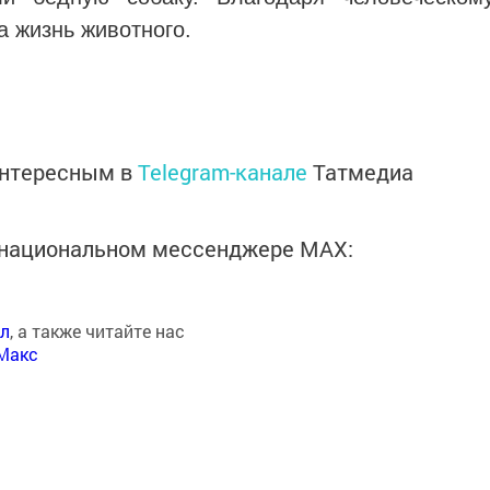
 жизнь животного.
интересным в
Telegram-канале
Татмедиа
в национальном мессенджере MАХ:
ал
, а также читайте нас
Макс