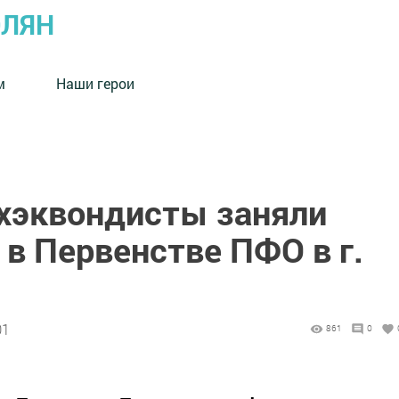
ОЛЯН
м
Наши герои
хэквондисты заняли
в Первенстве ПФО в г.
01
861
0