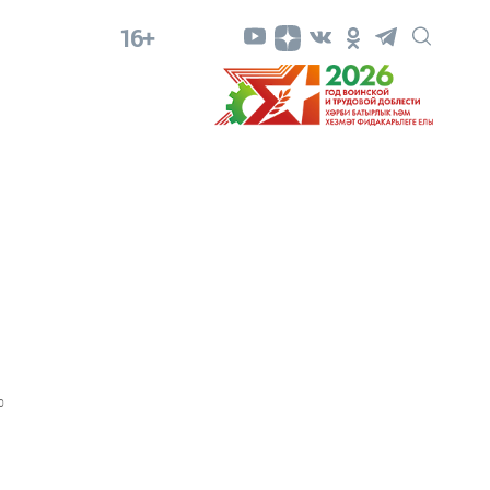
16+
0