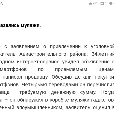
03
647
0
казались муляжи.
 с заявлением о привлечении к уголовно
житель Авиастроительного района. 34-летни
 одном интернет-сервисе увидел объявление 
смартфонов по приемлемым ценам
 написал продавцу. Обсудив детали покупки
ртфонов. Четырьмя переводами он перечисли
давца требуемую денежную сумму. Когд
 – он обнаружил в коробке муляжи гаджетов
енный злоумышленником, заявитель оценил 