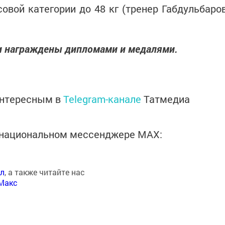
овой категории до 48 кг (тренер Габдульбаро
и награждены дипломами и медалями.
интересным в
Telegram-канале
Татмедиа
в национальном мессенджере MАХ:
ал
, а также читайте нас
Макс