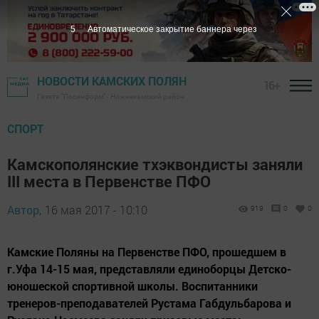
5
Автоматическое закрытие баннера через
НОВОСТИ КАМСКИХ ПОЛЯН
16+
Газета "Посинформ" - Нижнекамский район
СПОРТ
Камскополянские тхэквондисты заняли
III места в Первенстве ПФО
Автор,
16 мая 2017 - 10:10
919
0
0
Камские Поляны на Первенстве ПФО, прошедшем в
г.Уфа 14-15 мая, представляли единоборцы Детско-
юношеской спортивной школы. Воспитанники
тренеров-преподавателей Рустама Габдульбарова и