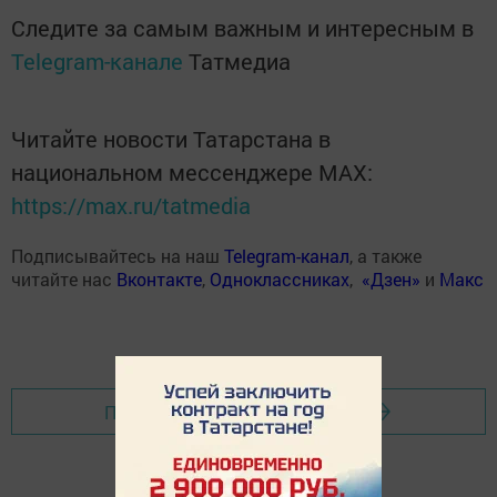
Следите за самым важным и интересным в
Telegram-канале
Татмедиа
Читайте новости Татарстана в
национальном мессенджере MАХ:
https://max.ru/tatmedia
Подписывайтесь на наш
Telegram-канал
, а также
читайте нас
Вконтакте
,
Одноклассниках
,
«Дзен»
и
Макс
Перейти на страницу новости