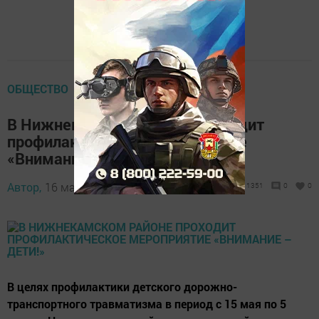
ОБЩЕСТВО
В Нижнекамском районе проходит
профилактическое мероприятие
«Внимание – дети!»
Автор,
16 мая 2017 - 06:25
1351
0
0
В целях профилактики детского дорожно-
транспортного травматизма в период с 15 мая по 5