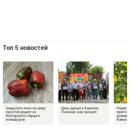
Топ 5 новостей
Закрутите лечо на зиму:
День двора в Камских
Рецепты
простой рецепт из
Полянах: как прошел
пригото
болгарского перца и
домашн
помидоров
Камски