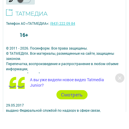
Телефон АО «ТАТМЕДИА»:
(843) 222 09 84
16+
© 2011 - 2026. Посинформ. Все права защищены.
© ТАТМЕДИА. Все материалы, размещенные на сайте, защищены
законом.
Перепечатка, воспроизведение и распространение в любом объеме
информации,
размещенной на сайте, возможна только с письменного согласия
редакций СМИ.
А вы уже видели новое видео Tatmedia
При поддержке Республиканского агентства по печати и массовым
Junior?
коммуникациям.
Cмотреть
Наименование СМИ: Посинформ
№ свидетельства о регистрации СМИ, дата: ЭЛ № ФС 77 - 69869 от
29.05.2017
выдано Федеральной службой по надзору в сфере связи,
информационных технологий и массовых коммуникаций
ФИО главного редактора: Халиуллина Надежда Михайловна
Адрес редакции: 423564, Российская Федерация, Республика