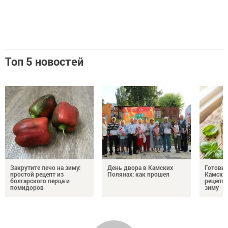
Топ 5 новостей
Закрутите лечо на зиму:
День двора в Камских
Готови
простой рецепт из
Полянах: как прошел
Камских
болгарского перца и
рецепты
помидоров
зиму