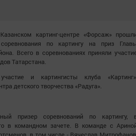
Казанском картинг-центре «Форсаж» прошл
 соревнования по картингу на приз Глав
йона. Всего в соревнованиях приняли участи
одов Татарстана.
участие и картингисты клуба «Картинг»
тра детского творчества «Радуга».
тный призер соревнований по картингу, 
то в командном зачете. В команде с Арино
тсменов, в том числе - Вячеслав Митрофанов