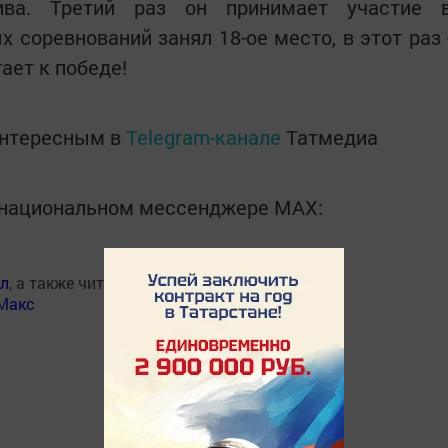
ива. Третий раз он принимает участие 
 соревнований занял 18-ое место, в этот раз 
ает к победе!
интересным в
Telegram-канале
Татмедиа
в национальном мессенджере MАХ:
ал
, а также читайте нас
Макс