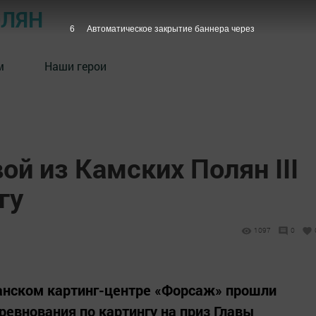
ОЛЯН
5
Автоматическое закрытие баннера через
м
Наши герои
й из Камских Полян III
гу
1097
0
занском картинг-центре «Форсаж» прошли
евнования по картингу на приз Главы