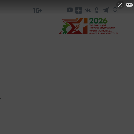
16+
0