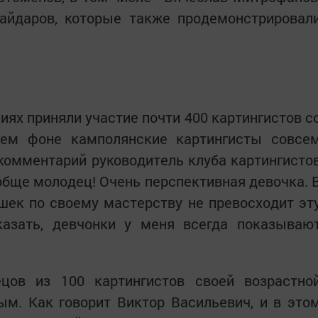
айдаров, которые также продемонстрировал
ниях приняли участие почти 400 картингистов с
щем фоне камполянские картингисты совсе
т комментарий руководитель клуба картингисто
ообще молодец! Очень перспективная девочка. 
шек по своему мастерству не превосходит эт
казать, девчонки у меня всегда показываю
цов из 100 картингистов своей возрастно
ым. Как говорит Виктор Васильевич, и в это