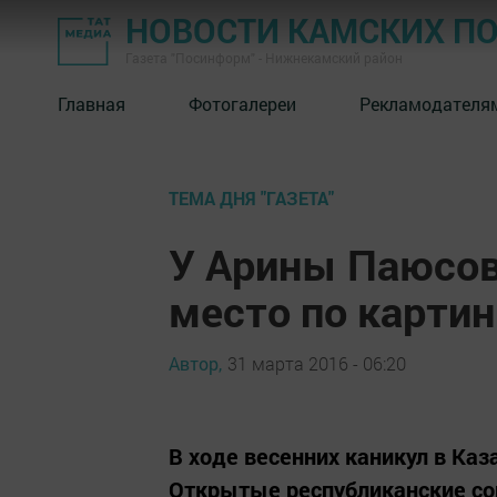
НОВОСТИ КАМСКИХ П
Газета "Посинформ" - Нижнекамский район
Главная
Фотогалереи
Рекламодателя
ТЕМА ДНЯ "ГАЗЕТА"
У Арины Паюсово
место по картин
Автор,
31 марта 2016 - 06:20
В ходе весенних каникул в Ка
Открытые республиканские сор