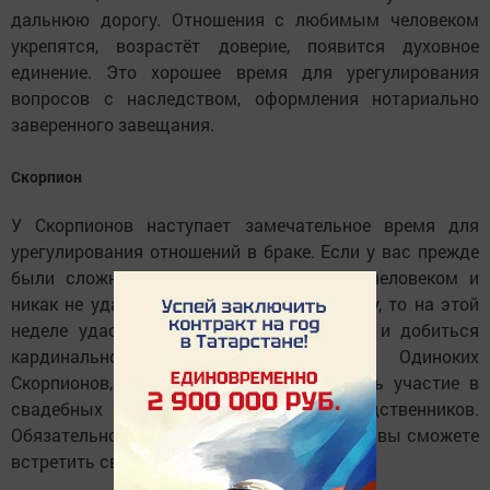
дальнюю дорогу. Отношения с любимым человеком
укрепятся, возрастёт доверие, появится духовное
единение. Это хорошее время для урегулирования
вопросов с наследством, оформления нотариально
заверенного завещания.
Скорпион
У Скорпионов наступает замечательное время для
урегулирования отношений в браке. Если у вас прежде
были сложные отношения с любимым человеком и
никак не удавалось прийти к компромиссу, то на этой
неделе удастся снять все противоречия и добиться
кардинальной перемены к лучшему. Одиноких
Скорпионов, возможно, пригласят принять участие в
свадебных торжествах кого-то из родственников.
Обязательно соглашайтесь, поскольку там вы сможете
встретить свою вторую половинку.