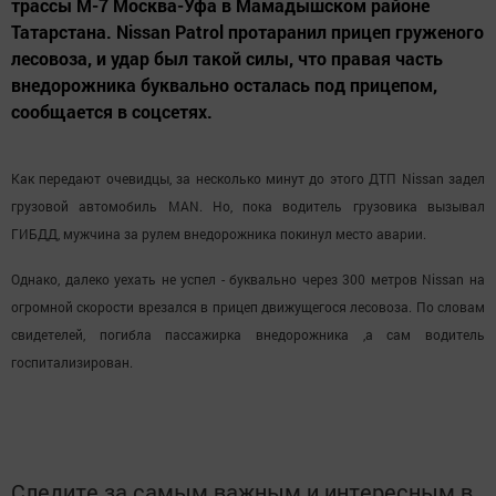
трассы М-7 Москва-Уфа в Мамадышском районе
Татарстана. Nissan Patrol протаранил прицеп груженого
лесовоза, и удар был такой силы, что правая часть
внедорожника буквально осталась под прицепом,
сообщается в соцсетях.
Как передают очевидцы, за несколько минут до этого ДТП Nissan задел
грузовой автомобиль MAN. Но, пока водитель грузовика вызывал
ГИБДД, мужчина за рулем внедорожника покинул место аварии.
Однако, далеко уехать не успел - буквально через 300 метров Nissan на
огромной скорости врезался в прицеп движущегося лесовоза. По словам
свидетелей, погибла пассажирка внедорожника ,а сам водитель
госпитализирован.
Следите за самым важным и интересным в