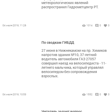
метеорологических явлений
распространил Гидрометцентр РТ.
04 июля 2016, 11:26
1014
0
0
По сводкам ГИБДД
27 июня в Нижнекамске на пр. Химиков
напротив здания №10, 37-летний
водитель автомобиля ГАЗ 27057
совершил наезд на велосипедиста - 11-
летнего мальчика, который управлял
велосипедом без сопровождения
взрослых.
04 июля 2016, 10:53
1552
0
0
Читатель задает вопрос