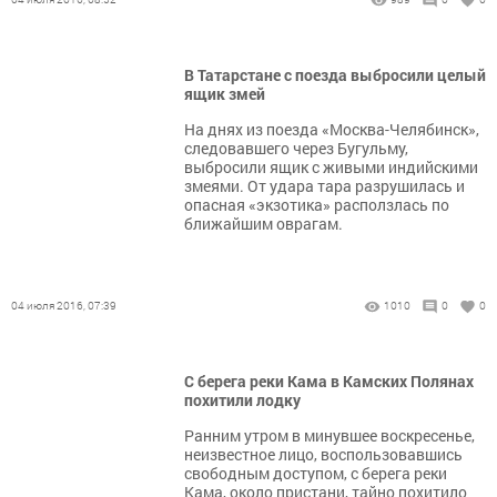
В Татарстане с поезда выбросили целый
ящик змей
На днях из поезда «Москва-Челябинск»,
следовавшего через Бугульму,
выбросили ящик с живыми индийскими
змеями. От удара тара разрушилась и
опасная «экзотика» расползлась по
ближайшим оврагам.
04 июля 2016, 07:39
1010
0
0
С берега реки Кама в Камских Полянах
похитили лодку
Ранним утром в минувшее воскресенье,
неизвестное лицо, воспользовавшись
свободным доступом, с берега реки
Кама, около пристани, тайно похитило