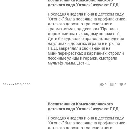
детского сада "Огонек" изучают ПДД
Последняя неделя июня в детском саду
"Огонек" была посвящена профилактике
детского дорожно транспортного
травматизма под девизом "Правила
дорожные знать каждому положено".
Дети беседовали о правилах поведения
на улицах и дорогах, играли в игры по
ПДД, закрепляли свои знания на
миниперекрестках и картинках, строили
песочные улицы и гаражи, смотрели
мультфильмы. Дети...
04 июля 2016, 05:36
0
0
0
Воспитанники Камскополянского
детского сада "Огонек" изучают ПДД
Последняя неделя июня в детском саду
"Огонек" была посвящена профилактике
детского дорожно транспортного