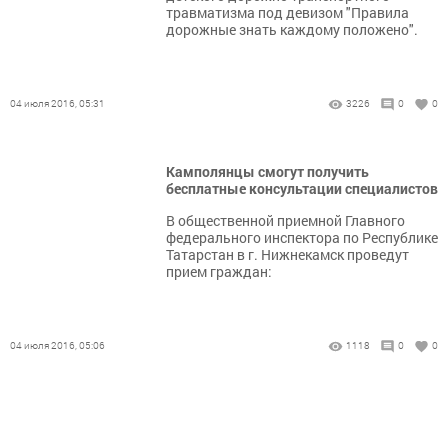
травматизма под девизом "Правила
дорожные знать каждому положено".
04 июля 2016, 05:31
3226
0
0
Камполянцы смогут получить
бесплатные консультации специалистов
В общественной приемной Главного
федерального инспектора по Республике
Татарстан в г. Нижнекамск проведут
прием граждан:
04 июля 2016, 05:06
1118
0
0