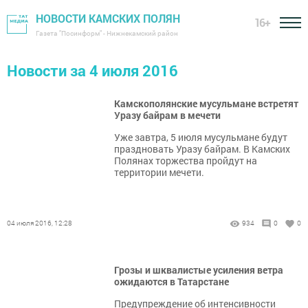
НОВОСТИ КАМСКИХ ПОЛЯН
16+
Газета "Посинформ" - Нижнекамский район
Новости за 4 июля 2016
Камскополянские мусульмане встретят
Уразу байрам в мечети
Уже завтра, 5 июля мусульмане будут
праздновать Уразу байрам. В Камских
Полянах торжества пройдут на
территории мечети.
04 июля 2016, 12:28
934
0
0
Грозы и шквалистые усиления ветра
ожидаются в Татарстане
Предупреждение об интенсивности