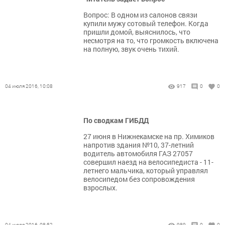
Вопрос: В одном из салонов связи
купили мужу сотовый телефон. Когда
пришли домой, выяснилось, что
несмотря на то, что громкость включена
на полную, звук очень тихий.
04 июля 2016, 10:08
917
0
0
По сводкам ГИБДД
27 июня в Нижнекамске на пр. Химиков
напротив здания №10, 37-летний
водитель автомобиля ГАЗ 27057
совершил наезд на велосипедиста - 11-
летнего мальчика, который управлял
велосипедом без сопровождения
взрослых.
04 июля 2016, 08:52
989
0
0