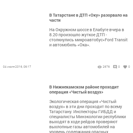
В Татарстане в ДТП «Оку» разорвало на
части
На Окружном шоссе в Елабуге вчера в
8.20 произошло жуткое ДТП -
столкнулись микроавтобус«Ford Transit
и автомобиль «Ока».
04 июля 2016, 06:17
2676
0
0
В Нижнекамском районе проходит
операция «Чистый воздух»
Экологическая операция «Чистый
воздух» в эти дни проходит по всему
Татарстану. Инспекторы ГИБДД и
специалисты Минэкологии республики
выходят в ходе рейдов проверяют
выхлопные газы автомобилей на
уровень содержания опасных