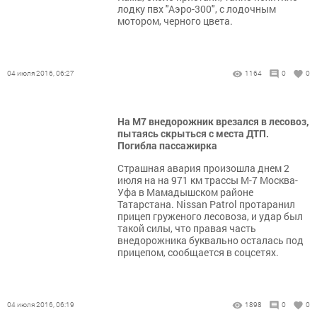
лодку пвх "Аэро-300", с лодочным
мотором, черного цвета.
04 июля 2016, 06:27
1164
0
0
На М7 внедорожник врезался в лесовоз,
пытаясь скрыться с места ДТП.
Погибла пассажирка
Страшная авария произошла днем 2
июля на на 971 км трассы М-7 Москва-
Уфа в Мамадышском районе
Татарстана. Nissan Patrol протаранил
прицеп груженого лесовоза, и удар был
такой силы, что правая часть
внедорожника буквально осталась под
прицепом, сообщается в соцсетях.
04 июля 2016, 06:19
1898
0
0