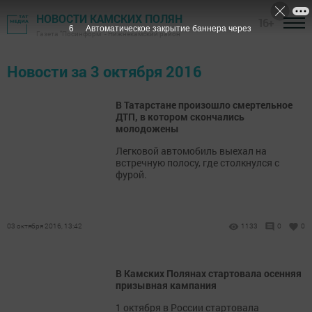
НОВОСТИ КАМСКИХ ПОЛЯН
16+
6
Автоматическое закрытие баннера через
Газета "Посинформ" - Нижнекамский район
Новости за 3 октября 2016
В Татарстане произошло смертельное
ДТП, в котором скончались
молодожены
Легковой автомобиль выехал на
встречную полосу, где столкнулся с
фурой.
03 октября 2016, 13:42
1133
0
0
В Камских Полянах стартовала осенняя
призывная кампания
1 октября в России стартовала