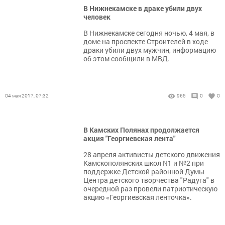
В Нижнекамске в драке убили двух
человек
В Нижнекамске сегодня ночью, 4 мая, в
доме на проспекте Строителей в ходе
драки убили двух мужчин, информацию
об этом сообщили в МВД.
04 мая 2017, 07:32
965
0
0
В Камских Полянах продолжается
акция "Георгиевская лента"
28 апреля активисты детского движения
Камскополянских школ N1 и №2 при
поддержке Детской районной Думы
Центра детского творчества "Радуга" в
очередной раз провели патриотическую
акцию «Георгиевская ленточка».