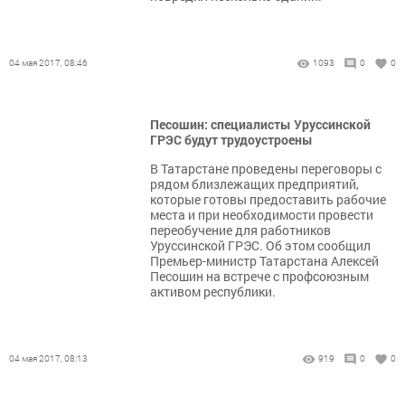
04 мая 2017, 08:46
1093
0
0
Песошин: специалисты Уруссинской
ГРЭС будут трудоустроены
В Татарстане проведены переговоры с
рядом близлежащих предприятий,
которые готовы предоставить рабочие
места и при необходимости провести
переобучение для работников
Уруссинской ГРЭС. Об этом сообщил
Премьер-министр Татарстана Алексей
Песошин на встрече с профсоюзным
активом республики.
04 мая 2017, 08:13
919
0
0