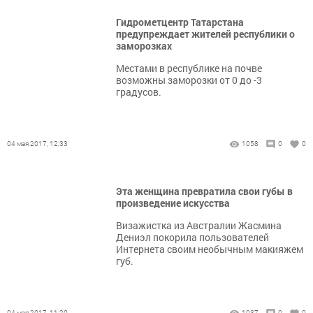
Гидрометцентр Татарстана
предупреждает жителей республики о
заморозках
Местами в республике на почве
возможны заморозки от 0 до -3
градусов.
04 мая 2017, 12:33
1058
0
0
Эта женщина превратила свои губы в
произведение искусства
Визажистка из Австралии Жасмина
Дениэл покорила пользователей
Интернета своим необычным макияжем
губ.
04 мая 2017, 11:20
1037
0
0