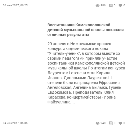
04 мая 2017, 06:25
986
0
0
Воспитанники Камскополянской
детской музыкальной школы показали
отличные результаты
29 апреля в Нижнекамске прошел
конкурс академического вокала
"Учитель-ученик", в котором вместе со
своими педагогами приняли участие
воспитанники Камскополянской детской
музыкальной школы По итогам конкурса
Лауреатом I степени стал Кирилл
Иванов. Дипломами Лауреатов III
степени были награждены Ефросиния
Ангеловская, Ангелина Былыка, Гузель
Евдокимова. Преподаватель Юлия
Карасева, концертмейстеры - Ирина
Файзуллина,...
04 мая 2017, 05:35
949
0
0