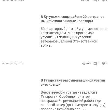
В Бугульминском районе 20 ветеранов
ВОВ въехали в новые квартиры
50-квартирный дом в Бугульме построен
Госжилфондом РТ по программе
улучшения жилищных условий
ветеранов Великой Отечественной
войны.
04 мая 2017, 10:03
934
0
0
В Татарстане разбушевавшийся ураган
снес крыши
Вчера вечером ураган наведался в
Татарстан. Особенно при этом
пострадал Черемшанский район, где
сильный ветер (до 19 метров в секунду)
повредил несколько зданий.