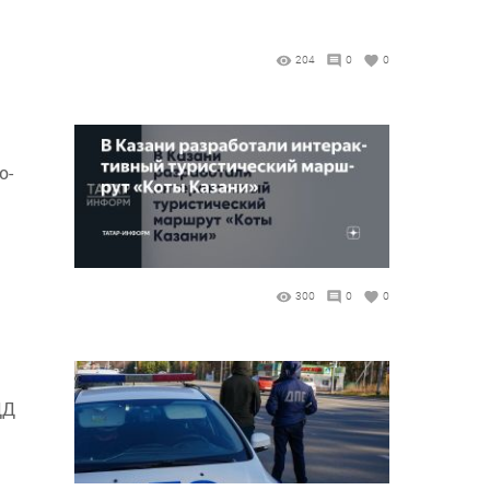
204
0
0
о-
300
0
0
ДД