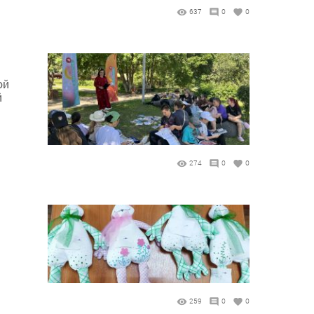
637
0
0
ой
й
274
0
0
259
0
0