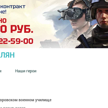
ОЛЯН
м
Наши герои
уворовском военном училище
 результатов.