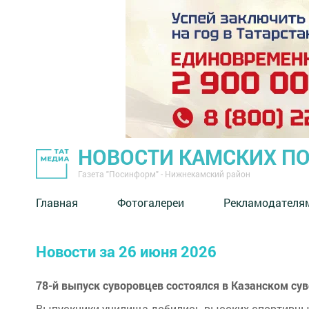
НОВОСТИ КАМСКИХ П
Газета "Посинформ" - Нижнекамский район
Главная
Фотогалереи
Рекламодателя
Новости за 26 июня 2026
78-й выпуск суворовцев состоялся в Казанском с
Выпускники училища добились высоких спортивных