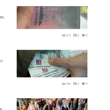
ии.
312
0
0
 с
294
0
0
я.