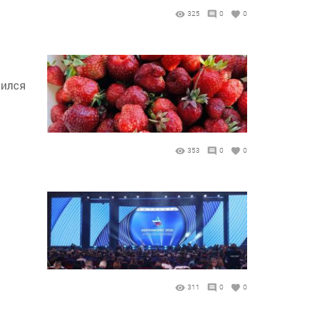
325
0
0
лился
353
0
0
311
0
0