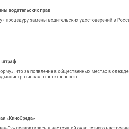
ены водительских прав
у» процедуру замены водительских удостоверений в Росс
ь штраф
рму», что за появление в общественных местах в одежде
дминистративная ответственность.
ная «КиноСреда»
н-Су» превратилась в настоящий очаг летнего настроени