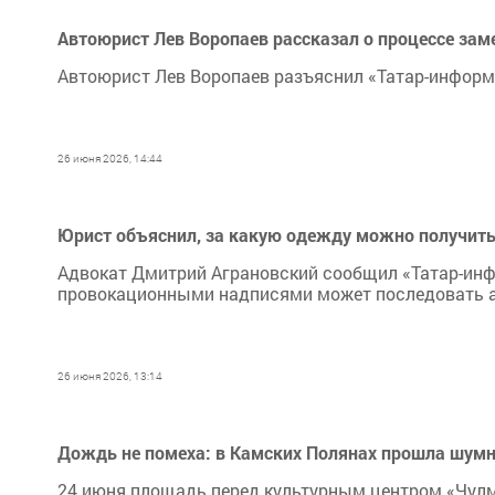
Автоюрист Лев Воропаев рассказал о процессе зам
Автоюрист Лев Воропаев разъяснил «Татар-информ
26 июня 2026, 14:44
Юрист объяснил, за какую одежду можно получит
Адвокат Дмитрий Аграновский сообщил «Татар-инфо
провокационными надписями может последовать а
26 июня 2026, 13:14
Дождь не помеха: в Камских Полянах прошла шум
24 июня площадь перед культурным центром «Чулма