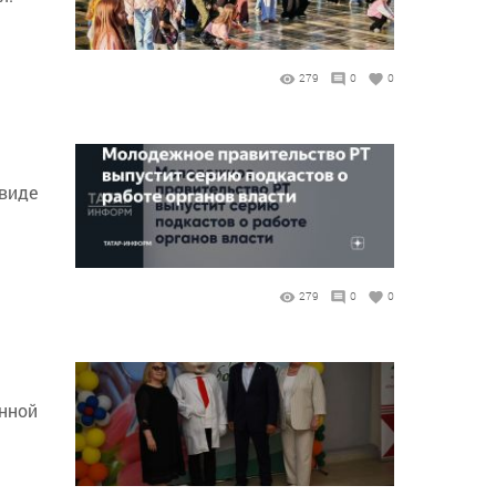
279
0
0
 виде
279
0
0
онной