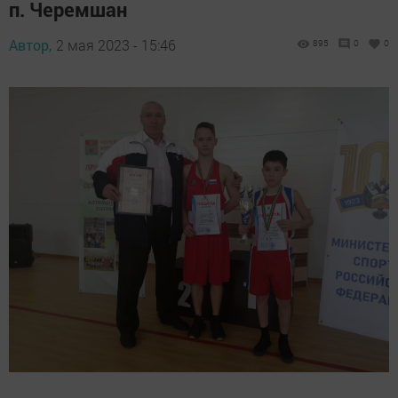
п. Черемшан
Автор,
2 мая 2023 - 15:46
895
0
0