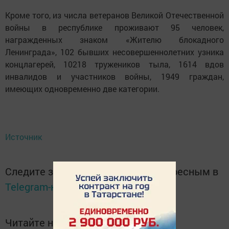
Кроме того, из числа ветеранов Великой Отечественной
войны в республике проживают 95 человек,
награжденных знаком «Жителю блокадного
Ленинграда», 102 бывших несовершеннолетних узника
концлагерей, 10218 тружеников тыла, 1614 вдов
инвалидов и участников войны, 1949 граждан,
имеющих одновременно две категории.
Источник
Следите за самым важным и интересным в
Telegram-канале
Татмедиа
Читайте новости Татарстана в