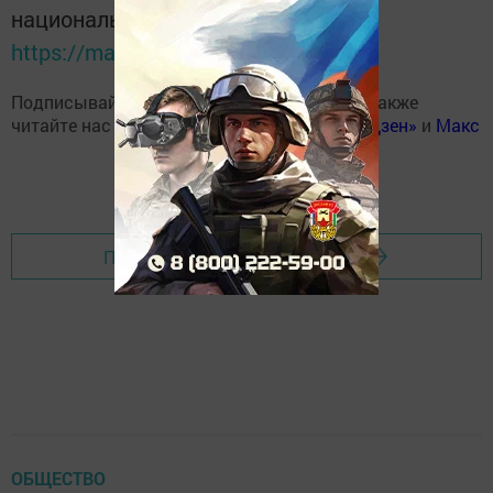
национальном мессенджере MАХ:
https://max.ru/tatmedia
Подписывайтесь на наш
Telegram-канал
, а также
читайте нас
Вконтакте
,
Одноклассниках
,
«Дзен»
и
Макс
Перейти на страницу новости
ОБЩЕСТВО