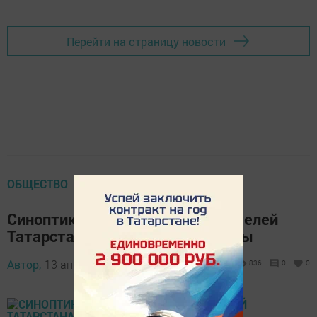
Перейти на страницу новости
ОБЩЕСТВО
Синоптики предупреждают жителей
Татарстана об ухудшении погоды
Автор,
13 апреля 2017 - 07:33
836
0
0