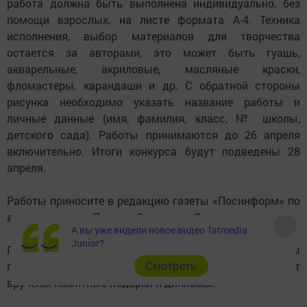
работа должна быть выполнена индивидуально, без
помощи взрослых, на листе формата А-4. Техника
исполнения, выбор материалов для творчества
остается за авторами, это может быть гуашь,
акварельные, акриловые, масляные краски,
фломастеры, карандаши и др. С обратной стороны
рисунка необходимо указать название работы и
личные данные (имя, фамилия, класс, № школы,
детского сада). Работы принимаются до 26 апреля
включительно. Итоги конкурса будут подведены 28
апреля.
Работы приносите в редакцию газеты «Посинформ» по
адресу: здание «Почты», 2 подъезд, 2 этаж.
А вы уже видели новое видео Tatmedia
Junior?
По результатам конкурса будут определены
Cмотреть
победители, в разных возраcтных категориях. Им будут
вручены памятные подарки и дипломы.