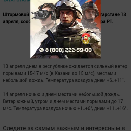
Штормовой ветер и дождь ожидаются в Татарстане 13
апреля, сообщается на сайте Гидрометцентра РТ.
13 апреля днем в республике ожидается сильный ветер
порывами 15-17 м/с (в Казани до 15 м/с), местами
небольшой дождь. Температура воздуха днем +6..+11˚.
14 апреля ночью и днем местами небольшой дождь.
Ветер южный, утром и днем местами порывами до 17
м/с. Температура воздуха ночью +1..+6°, днем +11..+16°.
Следите за самым важным и интересным в