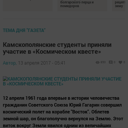
болгарского перца и
рецепты
помидоров
зиму
ТЕМА ДНЯ "ГАЗЕТА"
Камскополянские студенты приняли
участие в «Космическом квесте»
Автор,
13 апреля 2017 - 05:41
850
0
0
12 апреля 1961 года впервые в истории человечества
гражданин Советского Союза Юрий Гагарин совершил
космический полет на корабле "Восток". Облетев
земной шар, он благополучно вернулся на Землю. Этот
виток вокруг Земли явился одним из величайших