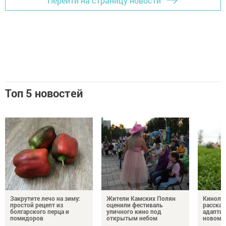
Перейти на страницу новости
Топ 5 новостей
Закрутите лечо на зиму:
Жители Камских Полян
Кинолог
простой рецепт из
оценили фестиваль
рассказ
болгарского перца и
уличного кино под
адаптир
помидоров
открытым небом
новому