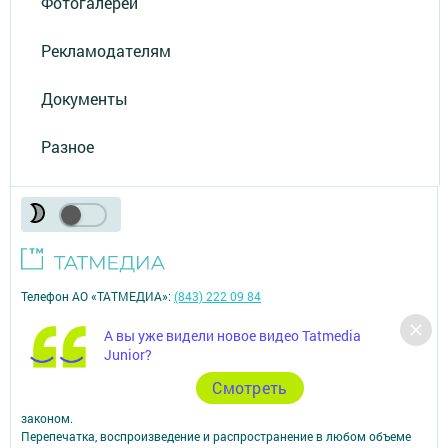
Фотогалереи
Рекламодателям
Документы
Разное
Телефон АО «ТАТМЕДИА»:
(843) 222 09 84
16+
А вы уже видели новое видео Tatmedia
Junior?
© 2011 - 2026. Посинформ. Все права защищены.
Cмотреть
© ТАТМЕДИА. Все материалы, размещенные на сайте, защищены
законом.
Перепечатка, воспроизведение и распространение в любом объеме