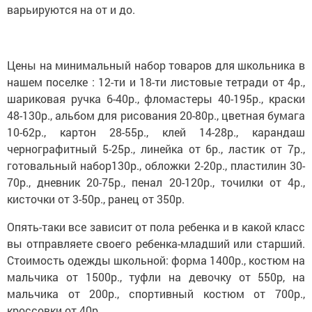
варьируются на от и до.
Цены на минимальный набор товаров для школьника в
нашем поселке : 12-ти и 18-ти листовые тетради от 4р.,
шариковая ручка 6-40р., фломастеры 40-195р., краски
48-130р., альбом для рисования 20-80р., цветная бумага
10-62р., картон 28-55р., клей 14-28р., карандаш
чернографитный 5-25р., линейка от 6р., ластик от 7р.,
готовальный набор130р., обложки 2-20р., пластилин 30-
70р., дневник 20-75р., пенал 20-120р., точилки от 4р.,
кисточки от 3-50р., ранец от 350р.
Опять-таки все зависит от пола ребенка и в какой класс
вы отправляете своего ребенка-младший или старший.
Стоимость одежды школьной: форма 1400р., костюм на
мальчика от 1500р., туфли на девочку от 550р, на
мальчика от 200р., спортивный костюм от 700р.,
кроссовки от 40р..