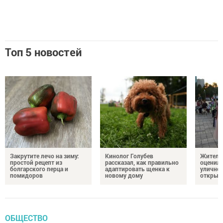
Топ 5 новостей
Закрутите лечо на зиму:
Кинолог Голубев
Жители
простой рецепт из
рассказал, как правильно
оценил
болгарского перца и
адаптировать щенка к
уличног
помидоров
новому дому
открыт
ОБЩЕСТВО