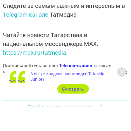
Следите за самым важным и интересным в
Telegram-канале
Татмедиа
Читайте новости Татарстана в
национальном мессенджере MАХ:
https://max.ru/tatmedia
Подписывайтесь на наш
Telegram-канал
, а также
читайте нас
Вконтакте
,
Одноклассниках
,
«Дзен»
и
Макс
А вы уже видели новое видео Tatmedia
Junior?
Cмотреть
Перейти на страницу новости