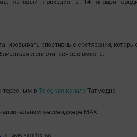
нир, который проходил с 14 января сред
ганизовывать спортивные состязания, которы
близиться и сплотиться все вместе.
интересным в
Telegram-канале
Татмедиа
в национальном мессенджере MАХ:
ал
, а также читайте нас