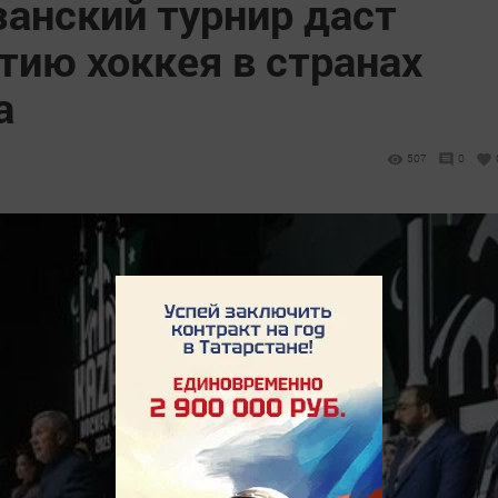
занский турнир даст
тию хоккея в странах
а
507
0