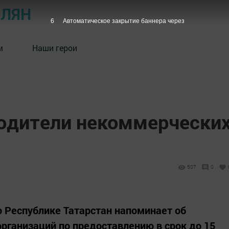
ОЛЯН
5
Автоматическое закрытие баннера через
м
Наши герои
одители некоммерчески
507
0
 Республике Татарстан напоминает об
рганизаций по предоставлению в срок до 15