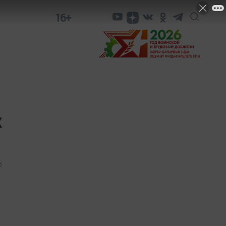
16+
х
0