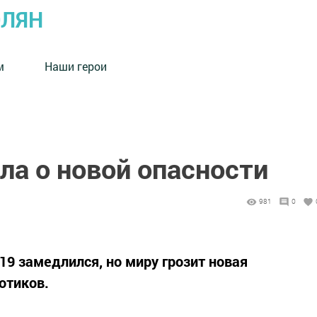
ОЛЯН
м
Наши герои
ла о новой опасности
981
0
19 замедлился, но миру грозит новая
отиков.