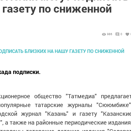
 газету по сниженной
986
0
када подписки.
ционерное общество "Татмедиа" предлагае
популярные татарские журналы "Сююмбике"
родской журнал "Казань" и газету "Казански
", а также на районные периодические издания