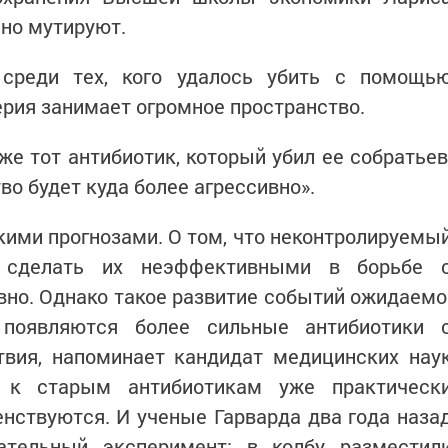
ьно мутируют.
среди тех, кого удалось убить с помощь
ерия занимает огромное пространство.
же тот антибиотик, который убил ее собратьев
тво будет куда более агрессивно».
акими прогнозами. О том, что неконтролируемы
 сделать их неэффективными в борьбе 
вно. Однако такое развитие событий ожидаемо
 появляются более сильные антибиотики 
вия, напоминает кандидат медицинских нау
и к старым антибиотикам уже практическ
нствуются. И ученые Гарварда два года наза
ательный эксперимент: в колбу разместил