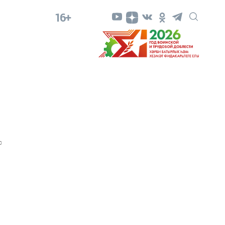
16+
0