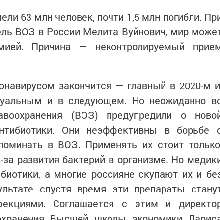
ели 63 млн человек, почти 1,5 млн погибли. Пр
ель ВОЗ в России Мелита Вуйнович, мир може
емией. Причина — неконтролируемый прие
онавирусом закончится — главный в 2020-м и
ктуальным и в следующем. Но неожиданно в
авоохранения (ВОЗ) предупредили о ново
нтибиотики. Они неэффективны в борьбе 
поминать в ВОЗ. Применять их стоит только
з-за развития бактерий в организме. Но медик
иотики, а многие россияне скупают их и бе
ультате спустя время эти препараты стану
фекциями. Соглашается с этим и директо
оохранения Высшей школы экономики Ларис