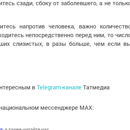
тесь сзади, сбоку от заболевшего, а не тольк
итесь напротив человека, важно количеств
ходитесь непосредственно перед ним, то числ
аших слизистых, в разы больше, чем если в
интересным в
Telegram-канале
Татмедиа
в национальном мессенджере MАХ:
ал
, а также читайте нас