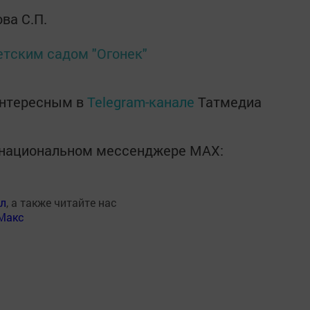
ва С.П.
етским садом "Огонек"
интересным в
Telegram-канале
Татмедиа
в национальном мессенджере MАХ:
ал
, а также читайте нас
Макс