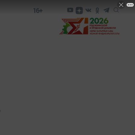
16+
1