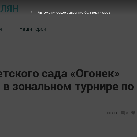
ОЛЯН
6
Автоматическое закрытие баннера через
м
Наши герои
тского сада «Огонек»
 в зональном турнире по
815
0