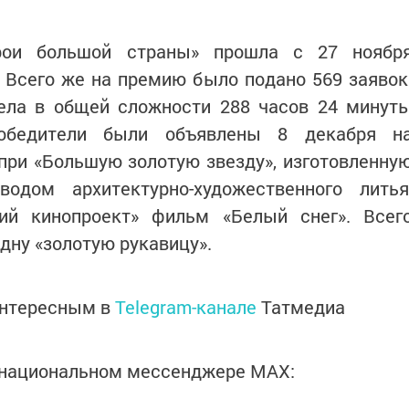
ерои большой страны» прошла с 27 ноябр
. Всего же на премию было подано 569 заявок
ела в общей сложности 288 часов 24 минут
Победители были объявлены 8 декабря н
при «Большую золотую звезду», изготовленну
одом архитектурно-художественного литья
ий кинопроект» фильм «Белый снег». Всег
одну «золотую рукавицу».
интересным в
Telegram-канале
Татмедиа
в национальном мессенджере MАХ: