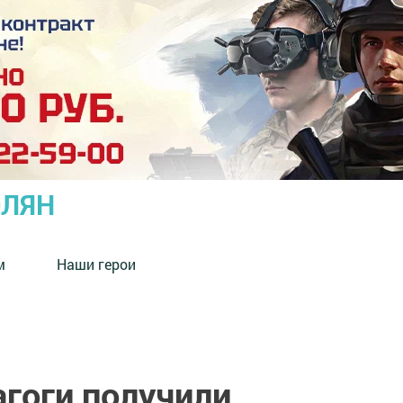
ОЛЯН
м
Наши герои
агоги получили