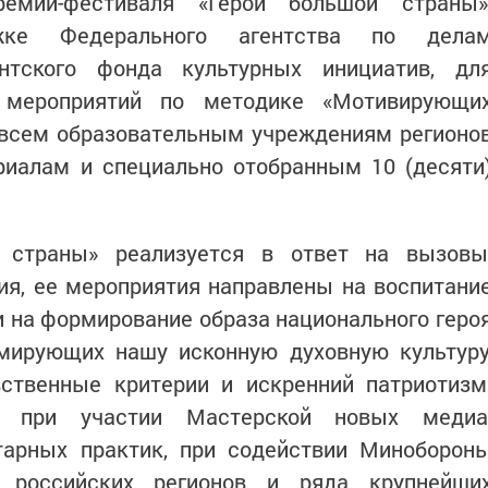
ремии-фестиваля «Герои большой страны»
жке Федерального агентства по дела
нтского фонда культурных инициатив, дл
х мероприятий по методике «Мотивирующи
 всем образовательным учреждениям регионо
риалам и специально отобранным 10 (десяти
 страны» реализуется в ответ на вызовы
ия, ее мероприятия направлены на воспитани
 на формирование образа национального геро
рмирующих нашу исконную духовную культуру
вственные критерии и искренний патриотизм
а при участии Мастерской новых медиа
тарных практик, при содействии Миноборон
, российских регионов и ряда крупнейши